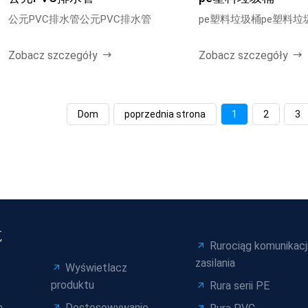
公元PVC排水管公元PVC排水管
pe塑料垃圾桶pe塑料垃
Zobacz szczegóły
Zobacz szczegóły
Dom
poprzednia strona
1
2
3
航
Rurociąg komunikacj
zasilania
Wyświetlacz
produktu
Rura serii PE
m
Dostosowywanie