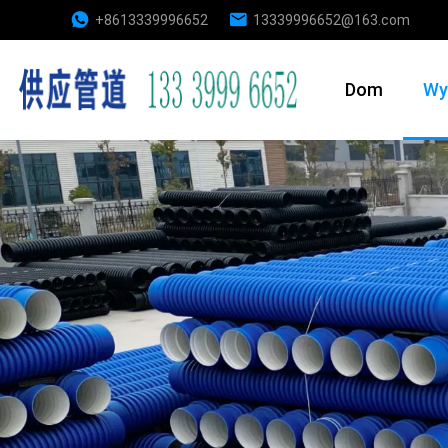
+8613339996652
13339996652@163.com
Dom
Wy