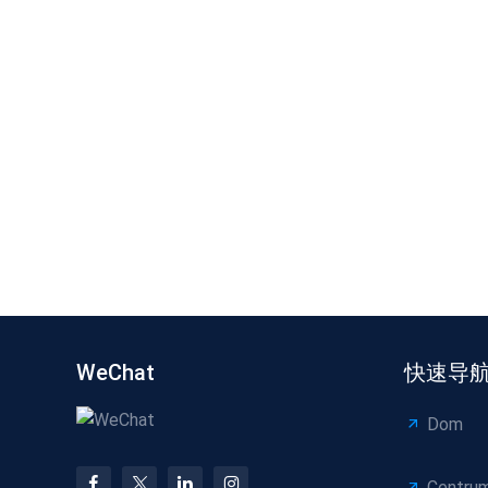
WeChat
快速导
Dom
Centru