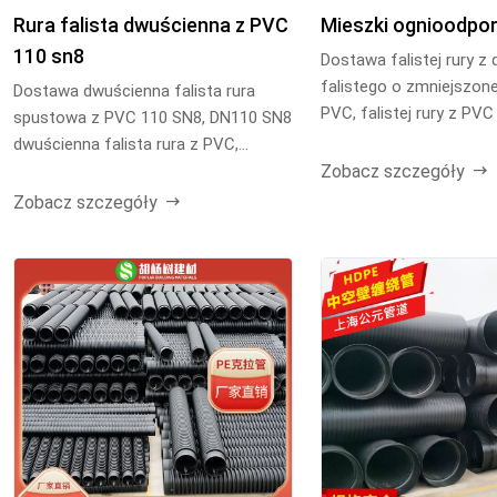
Rura falista dwuścienna z PVC
Mieszki ognioodpo
110 sn8
Dostawa falistej rury z 
falistego o zmniejszone
Dostawa dwuścienna falista rura
PVC, falistej rury z PVC
spustowa z PVC 110 SN8, DN110 SN8
zmniejszonej palności, fal
dwuścienna falista rura z PVC,
Zobacz szczegóły
dwuścienna falista rura...
Zobacz szczegóły