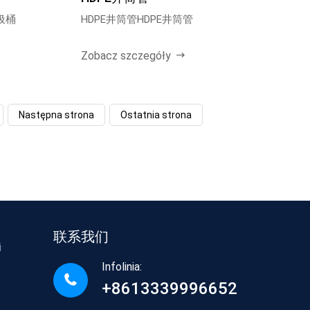
圾桶
HDPE井筒管HDPE井筒管
Zobacz szczegóły
Następna strona
Ostatnia strona
联系我们
i
Infolinia:
+8613339996652