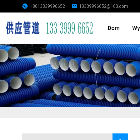
+8613339996652
13339996652@163.com
Dom
Wy