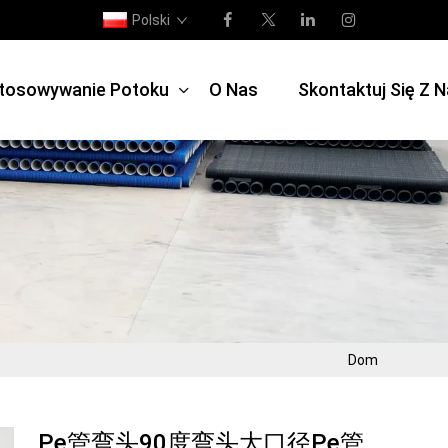
Polski
tosowywanie Potoku
O Nas
Skontaktuj Się Z 
Dom
Pe管弯头90度弯头大口径pe管