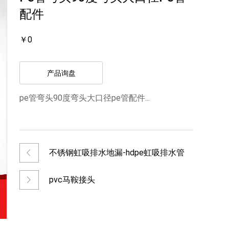
配件
￥0
产品询盘
pe管弯头90度弯头大口径pe管配件...
不锈钢虹吸排水地漏-hdpe虹吸排水管
pvc马鞍接头