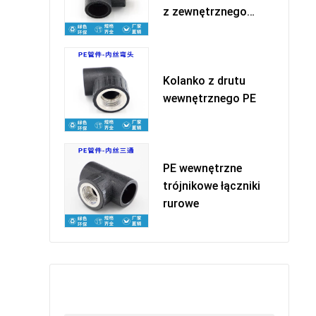
z zewnętrznego
drutu PE - w
Kolanko z drutu
wewnętrznego PE
PE wewnętrzne
trójnikowe łączniki
rurowe
留下您的信息