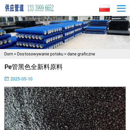
Dom
>
Dostosowywanie potoku
>
dane graficzne
Pe管黑色全新料原料
2025-05-10