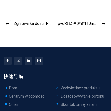
Zgrzewarka do rur PE
pvc双壁波纹管110mm
o dużej średnicy 1600
电力穿线波纹管
mm - Zgrzewarka d
快速导航
Dom
Wyświetlacz produktu
Centrum wiadomości
Dostosowywanie potoku
O nas
Skontaktuj się z nami