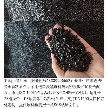
中国pe管厂家（服务热线13339996652）专业生产黑色PE
管全新料原料，采用进口炭黑母料与高密度聚乙烯复合配
方，通过ISO 10931食品级认证及ROHS环保检测，适用于
PE拖拉管、PE顶管等工程管材生产，支持DN1600大口径管
材定制，提供原料检测报告及SGS认证文件。