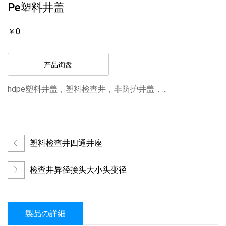
Pe塑料井盖
￥0
产品询盘
hdpe塑料井盖，塑料检查井，非防护井盖，...
塑料检查井四通井座
检查井异径接头大小头变径
製品の詳細