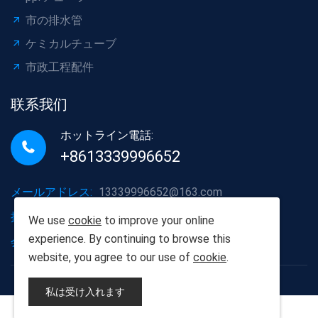
市の排水管
ケミカルチューブ
市政工程配件
联系我们
ホットライン電話:
+8613339996652
メールアドレス:
13339996652@163.com
携帯電話番号:
+8613339996652
We use
cookie
to improve your online
experience. By continuing to browse this
会社の住所:
湖北省武漢市洪山区
website, you agree to our use of
cookie
.
Copyright©2012-2025武漢ポプラ建材有限責任会社
私は受け入れます