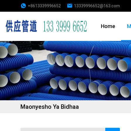
+8613339996652
13339996652@163.com
Home
M
Maonyesho Ya Bidhaa