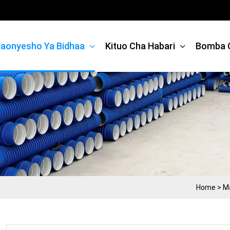
aonyesho Ya Bidhaa
Kituo Cha Habari
Bomba 
Home
>
M