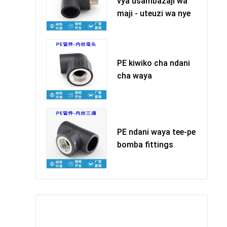
vya usambazaji wa
maji - uteuzi wa nye
PE kiwiko cha ndani
cha waya
PE ndani waya tee-pe
bomba fittings
留下您的信息