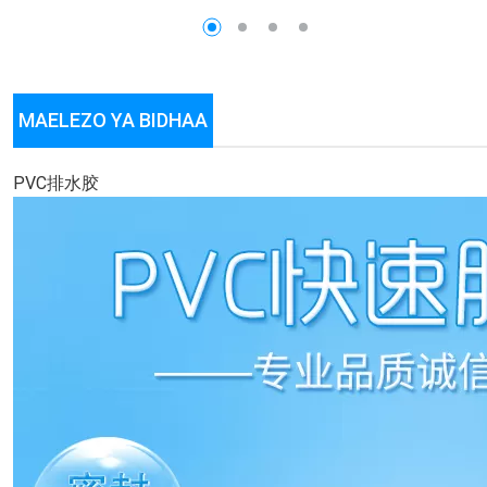
MAELEZO YA BIDHAA
PVC排水胶