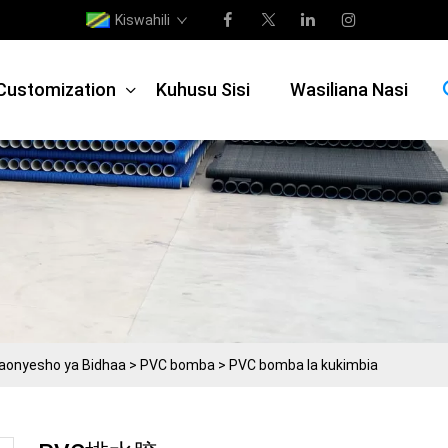
Kiswahili
Customization
Kuhusu Sisi
Wasiliana Nasi
aonyesho ya Bidhaa
>
PVC bomba
>
PVC bomba la kukimbia