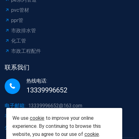
pvc管材
ppr管
市政排水管
化工管
市政工程配件
联系我们
热线电话:
13339996652
电子邮箱:
13339996652@163.com
手机号码:
13339996652
We use
cookie
to improve your online
experience. By continuing to browse this
公司地址:
湖北省武汉市洪山区
website, you agree to our use of
cookie
.