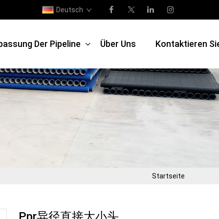
Deutsch
passung Der Pipeline
Über Uns
Kontaktieren Si
Startseite
Ppr异径直接大小头