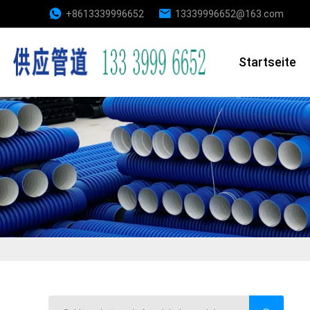
+8613339996652
13339996652@163.com
Startseite