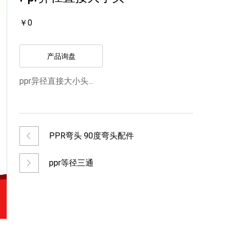
￥0
产品询盘
ppr异径直接大小头...
PPR弯头 90度弯头配件
ppr等径三通