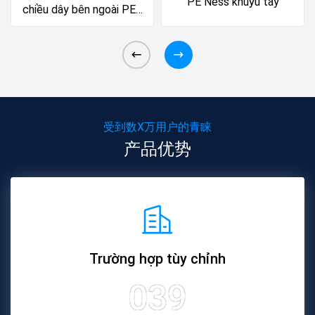
PE Ness khuỷu tay
chiều dây bên ngoài PE -
lựa chọn chất
受到数X万用户的青睐
产品优势
Trường hợp tùy chỉnh
039