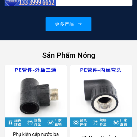
siphon HDPE, các bộ phận
ống hợp nhất điện ống thoát
nước siphon polyethylene
更多产品
mật độ cao, chất lượng đ...
Sản Phẩm Nóng
Phụ kiện cấp nước ba