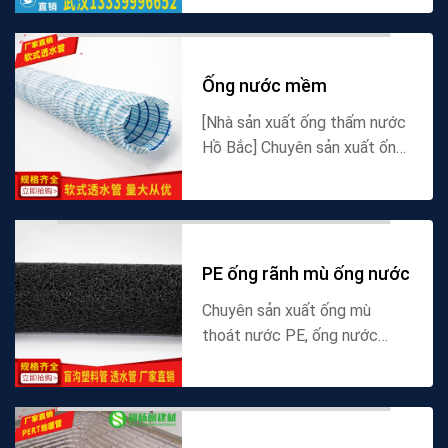
điện và ống thép tráng nhựa
điện, cung cấp vỏ bảo vệ cáp.
Nhà sản xuất chất l...
Ống nước mềm
[Nhà sản xuất ống thấm nước
Hồ Bắc] Chuyên sản xuất ống
thấm nước mềm, ống thấm
rãnh mù thông số kỹ thuật 80
/ 100. Nhà sản xuất chất
lượng cao Trung Quốc, ...
PE ống rãnh mù ống nước
Chuyên sản xuất ống mù
thoát nước PE, ống nước
thấm cứng PE lưới cong, rãnh
mù nhựa và các sản phẩm
khác, nhà sản xuất ống PE
Trung Quốc bán hàng trực