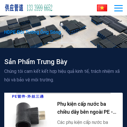
HDPE Đôi Tường Ống Sóng
Sản Phẩm Trưng Bày
Chúng tôi cam kết kết hợp hiệu quả kinh tế, trách nhiệm xã
hội và bảo vệ môi trường.
Phụ kiện cấp nước ba
chiều dây bên ngoài PE -
lựa chọn chất
Các phụ kiện cấp nước ba