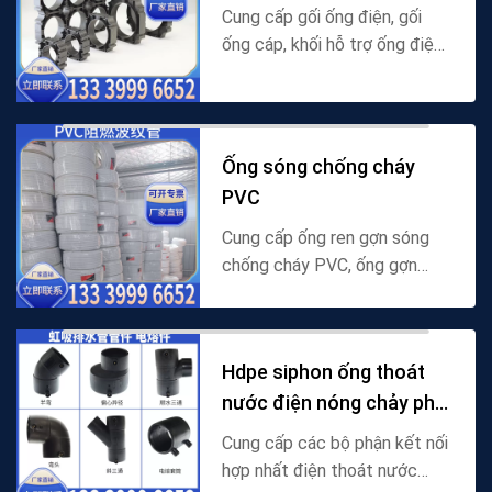
Cung cấp gối ống điện, gối
ống cáp, khối hỗ trợ ống điện,
gối hỗ trợ ống cáp, giá đỡ gối
ống và các sản phẩm khác,
phù hợp với ống PE, ống điện
CPVC, ống đi...
Ống sóng chống cháy
PVC
Cung cấp ống ren gợn sóng
chống cháy PVC, ống gợn
sóng PVC chống cháy, ống
gợn sóng chống cháy PVC,
ống gợn sóng chống cháy
Hdpe siphon ống thoát
PVC, ống dây gợn sóng chống
nước điện nóng chảy phụ
cháy...
kiện
Cung cấp các bộ phận kết nối
hợp nhất điện thoát nước