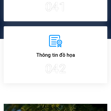
041
Thông tin đồ họa
042