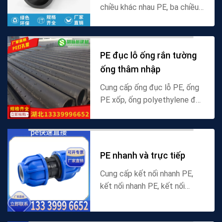
chiều khác nhau PE, ba chiều
PE thay đổi, ba chiều đầu lớn
và nhỏ PE, ba chiều PE khác
nhau, bao gồm thông số kỹ
PE đục lỗ ống rắn tường
thuật dn110 90, p...
ống thâm nhập
Cung cấp ống đục lỗ PE, ống
PE xốp, ống polyethylene đục
lỗ, ống thấm nước, ống thấm
nước, ống thấm nhựa, ống
thấm tường rắn PE, ống thấm
tường rắn polyethy...
PE nhanh và trực tiếp
Cung cấp kết nối nhanh PE,
kết nối nhanh PE, kết nối
nhanh PE thẳng, kết nối trực
tiếp nhanh polyethylene, kết