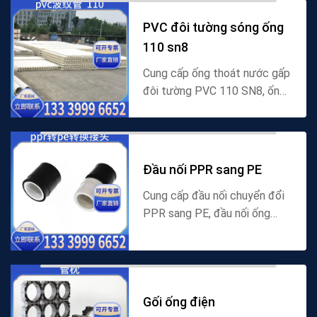
nối trực tiếp nhanh HDPE, kết
nối trực tiếp c...
PVC đôi tường sóng ống
110 sn8
Cung cấp ống thoát nước gấp
đôi tường PVC 110 SN8, ống
gấp đôi tường PVC cấp
DN110 SN8, ống gấp đôi
tường PVC 110 SN8, ống
chôn để thoát nước thành
Đầu nối PPR sang PE
phố, cun...
Cung cấp đầu nối chuyển đổi
PPR sang PE, đầu nối ống
PPR và PE, đầu nối chuyển
tiếp PPR-PE, đầu nối chuyển
đổi polyethylene-
polypropylene, hỗ trợ kết nối
Gối ống điện
nó...