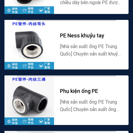
chiều dây bên ngoài PE được
cung cấp trên trang này, sử
dụng vật liệu polyethylene
chất lượng cao, có các đặc
tính chống ăn mòn, ch...
PE Ness khuỷu tay
[Nhà sản xuất ống PE Trung
Quốc] Chuyên sản xuất khuỷu
tay dây bên trong ống PE,
khuỷu tay ren bên trong góc
vuông 90 độ và tất cả các
loại phụ kiện ống PE,...
Phụ kiện ống PE
[Nhà sản xuất ống PE Trung
Quốc] Chuyên sản xuất ống
PE dây bên trong ba chiều, ba
chiều ren bên trong và các
loại phụ kiện ống PE, cung cấp