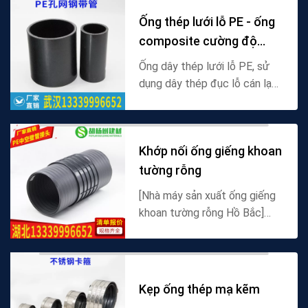
bảng giá mới nh...
Ống thép lưới lỗ PE - ống
composite cường độ
cao, đáp ứng nh
Ống dây thép lưới lỗ PE, sử
dụng dây thép đục lỗ cán lạnh
làm khung xương gia cố, vật
liệu polyethylene cấp thực
phẩm composite. Có độ bền
Khớp nối ống giếng khoan
và độ bền nén cao...
tường rỗng
[Nhà máy sản xuất ống giếng
khoan tường rỗng Hồ Bắc]
Cung cấp ống cuộn tường
rỗng, ống giếng khoan cuộn
rỗng và phụ kiện tiếp quản
ống giếng khoan, cung cấp...
Kẹp ống thép mạ kẽm