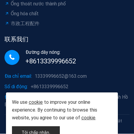
Ống thoát nước thành phố
Ống hóa chất
市政工程配件
联系我们
Đường dây nóng:
+8613339996652
Địa chỉ email:
13339996652@163.com
Số di động:
+8613339996652
Địa chỉ công ty:
Quận Hồng Sơn, thành phố Vũ Hán, tỉnh Hồ
We use
cookie
to improve your online
Bắc
experience. By continuing to browse this
website, you agree to our use of
cookie
.
Bản quyền © 2012-2025 Công ty trách nhiệm hữu hạn vật
liệu xây dựng Hồ Dương Thụ Vũ Hán
Tôi chấp nhận.