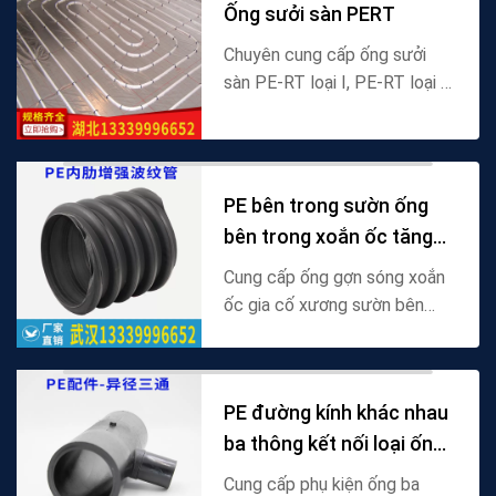
Ống sưởi sàn PERT
tiếp,...
Chuyên cung cấp ống sưởi
sàn PE-RT loại I, PE-RT loại II
và ống sưởi sàn PERT chống
oxy, cung cấp giá bán buôn
của ống sưởi sàn chống oxy
năm lớp và phụ kiệ...
PE bên trong sườn ống
bên trong xoắn ốc tăng
cường ống sóng
Cung cấp ống gợn sóng xoắn
ốc gia cố xương sườn bên
trong PE, ống gợn sóng gia cố
xoắn ốc xương sườn bên
trong PE, thông số kỹ thuật
PE đường kính khác nhau
DN300 cấp SN8 để thoát ...
ba thông kết nối loại ống
pe cỡ nòng
Cung cấp phụ kiện ống ba