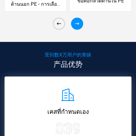
ข้อศอกลวดด้านใน PE
ด้านนอก PE - การเลือก
ใช้วัสดุคุณภาพสูง
受到数X万用户的青睐
产品优势
เคสที่กำหนดเอง
039