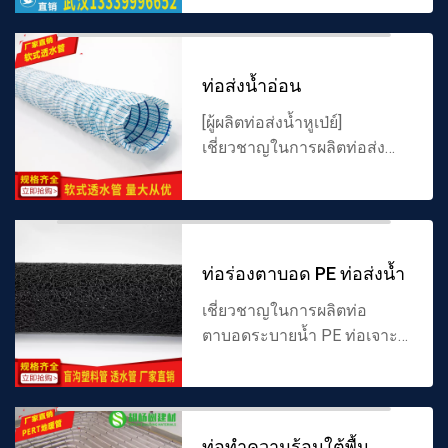
และท่อเหล็กเคลือบพลาสติก
ไฟฟ้าให้ปลอกป้องกันสาย
เคเบิล ผู้ผลิตคุณภาพสูงของจ...
ท่อส่งน้ำอ่อน
[ผู้ผลิตท่อส่งน้ำหูเป่ย์]
เชี่ยวชาญในการผลิตท่อส่งน้ำ
แบบอ่อน 80/100 ข้อมูล
จำเพาะของท่อระบายน้ำแบบ
ตาบอด ผู้ผลิตคุณภาพสูงของ
จีนประสิทธิภาพการระบายน้ำ
ท่อร่องตาบอด PE ท่อส่งน้ำ
ที่ยอดเยี...
เชี่ยวชาญในการผลิตท่อ
ตาบอดระบายน้ำ PE ท่อเจาะ
แข็ง PE ตาข่ายโค้ง ร่อง
ตาบอดพลาสติกและผลิตภัณฑ์
อื่น ๆ ท่อ PE จีนโรงงานขาย
ตรงทนต่ออุณหภูมิสูงและทน
ท่อทำความร้อนใต้พื้น