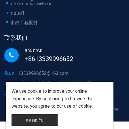
ท่อระบายน้ำเทศบาล
ท่อเคมี
市政工程配件
联系我们
สายด่วน:
+8613339996652
อีเมล:
13339996652@163.com
หมายเลขโทรศัพท์มือถือ:
+8613339996652
We use
cookie
to improve your online
ที่อยู่บริษัทค่ะ:
เขตหงซาน เมืองหวู่ฮั่น มณฑลหูเป่ย
experience. By continuing to browse this
website, you agree to our use of
cookie
.
ลิขสิทธิ์©2012-2025 หวู่ฮั่น Populus euphratica วัสดุก่อสร้าง
จำกัด
ฉันยอมรับ