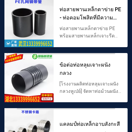
ข้อมูลจำเพาะที่สมบูรณ์สนับ
ท่อสายพานเหล็กตาข่าย PE
สนุนการป...
- ท่อคอมโพสิตที่มีความ
แข็งแรงสูงเพื่
ท่อสายพานเหล็กตาข่าย PE
พร้อมสายพานเหล็กเจาะรีด
เย็นเป็นโครงกระดูกเสริมวัสดุ
โพลีเอทิลีนเกรดอาหารคอม
โพสิต มีกำลังรับแรงอัดสูงและ
ข้อต่อท่อหลุมเจาะผนัง
มีกำลังรับแรงอัดมากกว่า 3
กลวง
เท่า...
[โรงงานผลิตท่อหลุมเจาะผนัง
กลวงหูเป่ย์] จัดหาท่อม้วนผนัง
กลวง ท่อหลุมเจาะกลวงและ
อุปกรณ์ท่อท่อหลุมเจาะให้ภาพ
ข้อต่อ ผู้ผลิตท่อ pe จีนขายตรง
ข้อกำหนดที่สมบูรณ์คุณ...
แคลมป์ท่อเหล็กอาบสังกะสี