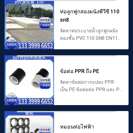
โดยตรงปลั๊กด่วน PE ขั้วต่อ
โดยตรงด่วนร้อน...
ท่อลูกฟูกสองผนังพีวีซี 110
sn8
จัดหาท่อระบายน้ำลูกฟูกผนัง
สองชั้น PVC 110 SN8 DN110
SN8 ท่อลูกฟูกผนังสองชั้น PVC
ท่อลูกฟูกผนังสองชั้น PVC 110
SN8 ท่อฝังสำหรับการระบาย
น้ำในเขตเทศบาล ให้คำปร...
ข้อต่อ PPR ถึง PE
จัดหาข้อต่อการแปลง PPR
เป็น PE ข้อต่อท่อ PPR และ PE
ข้อต่อการเปลี่ยน PPR-PE ข้อ
ต่อการแปลงโพลีเอทิลีน - โพ
รพิลีน รองรับการเชื่อมต่อแบบ
ร้อนละลายและการหลอม
หมอนท่อไฟฟ้า
ด้วย...