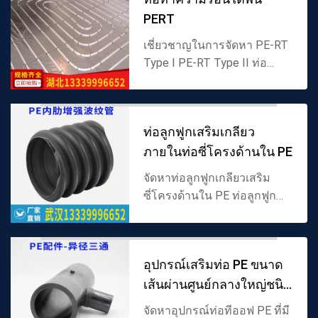
ต่อด่างที่แข็ง...
PERT
เชี่ยวชาญในการจัดหา PE-RT
Type I PE-RT Type II ท่อ
ทำความร้อนใต้พื้นและท่อ
ทำความร้อนใต้พื้น PERT ที่ปิด
กั้นออกซิเจนให้ห้าชั้นท่อ
ท่อลูกฟูกเสริมเกลียว
ทำความร้อนใต้พื้นและราคา
ภายในท่อซี่โครงด้านใน PE
ขายส่...
จัดหาท่อลูกฟูกเกลียวเสริม
ซี่โครงด้านใน PE ท่อลูกฟูก
เสริมซี่โครงด้านใน ท่อลูกฟูก
เสริมเกลียวซี่โครงด้านในโพลี
เอทิลีน SN8 เกรด DN300
อุปกรณ์เสริมท่อ PE ขนาด
ข้อมูลจำเพาะสำหรับการ
เส้นผ่านศูนย์กลางใหญ่ชนิด
ระบาย...
เทียบท่าทีออ
จัดหาอุปกรณ์ท่อทีออฟ PE ที่มี