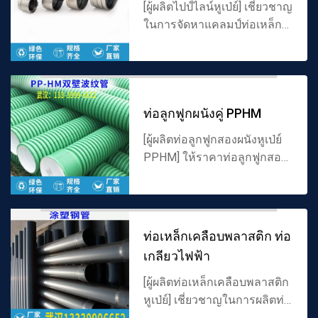
[ผู้ผลิตไปป์ไลน์หูเป่ย์] เชี่ยวชาญ
ในการจัดหาแคลมป์ท่อเหล็ก
อาบสังกะสีและอุปกรณ์ท่อทุก
ชนิดซัพพลายเออร์ท่อเหล็ก
อาบสังกะสีคุณภาพสูงของจีน
ข้อกำหนดที่สมบูรณ์ราคาพ...
ท่อลูกฟูกผนังคู่ PPHM
[ผู้ผลิตท่อลูกฟูกสองผนังหูเป่ย์
PPHM] ให้ราคาท่อลูกฟูกสอง
ผนัง PPHM ข้อมูลจำเพาะและ
พารามิเตอร์วัสดุโรงงานท่อ pe
จีนขายตรงคุณภาพที่เชื่อถือได้
สนับสนุนการปรับแ...
ท่อเหล็กเคลือบพลาสติก ท่อ
เกลียวไฟฟ้า
[ผู้ผลิตท่อเหล็กเคลือบพลาสติก
หูเป่ย์] เชี่ยวชาญในการผลิตท่อ
เกลียวไฟฟ้าท่อระบายไฟฟ้า