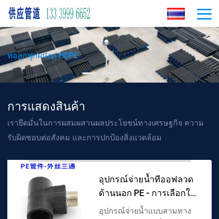
ท่อลูกฟูกผนังคู่ HDPE
การแสดงสินค้า
เรายึดมั่นในการผสมผสานผลประโยชน์ทางเศรษฐกิจ ความ
รับผิดชอบต่อสังคม และการปกป้องสิ่งแวดล้อม
อุปกรณ์จ่ายน้ำทีออฟลวด
ด้านนอก PE - การเลือกใช้
วัสดุคุณภาพสูง
อุปกรณ์จ่ายน้ำแบบสามทาง