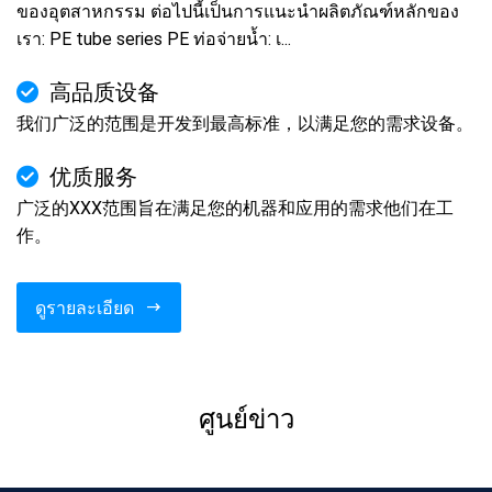
ของอุตสาหกรรม ต่อไปนี้เป็นการแนะนำผลิตภัณฑ์หลักของ
เรา: PE tube series PE ท่อจ่ายน้ำ: เ...
高品质设备
我们广泛的范围是开发到最高标准，以满足您的需求设备。
优质服务
广泛的XXX范围旨在满足您的机器和应用的需求他们在工
作。
ดูรายละเอียด
ศูนย์ข่าว