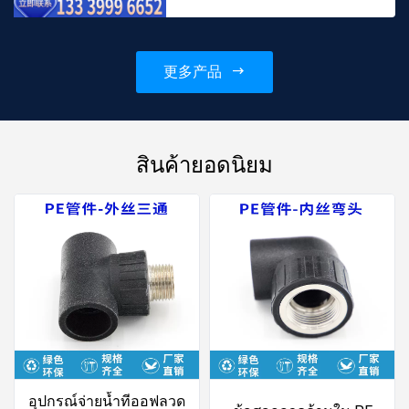
HDPE เชื่อมต่อฟิวชั่น ท่อ
ระบายกาลักน้ำโพลีเอทิลีน
ความหนาแน่นสูงอุปกรณ์ท่อ
更多产品
ฟิวชั่น คุณภาพที่เชื่อถือได...
สินค้ายอดนิยม
อุปกรณ์จ่ายน้ำทีออฟลวด