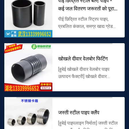
पीई छिद्रित स्टील बेल्ट पाइप -
कई जल वितरण जरूरतों को पूरा
क
पीई छिद्रित स्टील स्ट्रिप पाइप,
प्रबलित कंकाल, समग्र खाद्य ग्रेड
पॉलीइथाइलीन सामग्री के रूप में
कोल्ड-रोल्ड छिद्रित स्टील स्ट्रिप के
साथ। उच्च शक्ति संपीड़ि...
खोखले दीवार वेलबोर फिटिंग
[हुबेई खोखले दीवार वेलबोर पाइप
उत्पादन फैक्टरी] खोखले दीवार
घुमावदार पाइप, खोखले घुमावदार
वेलबोर पाइप और वेलबोर पाइप टेक-
ओवर सामान की आपूर्ति करता है, और
सं...
जस्ती स्टील पाइप क्लैंप
[हुबेई पाइपलाइन निर्माता] जस्ती स्टील