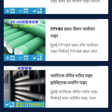
पाइप क्लैंप और विभिन्न पाइप फिटिंग,
चीन के उच्च गुणवत्ता वाले जस्ती
स्टील पाइप आपूर्तिकर्ताओं, पूर्ण
विनिर्देशों, अनुक...
PPHM डबल दीवार नालीदार
पाइप
[हुबेई PPHM डबल-वॉल नालीदार
पाइप निर्माता] PPHM डबल-वॉल
नालीदार पाइप मूल्य, विनिर्देशों और
सामग्री पैरामीटर, चीनी पे पाइप
निर्माताओं से प्रत्यक्ष बिक्री, वि...
प्लास्टिक लेपित स्टील पाइप
इलेक्ट्रिक वायरिंग पाइप
[हुबेई प्लास्टिक-लेपित स्टील पाइप
निर्माता] पावर थ्रेडिंग पाइप, पावर
पाइप और पावर प्लास्टिक-लेपित
स्टील पाइप के उत्पादन में माहिर है,