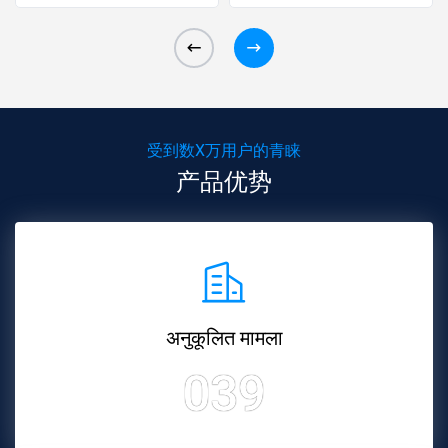
पानी की
受到数X万用户的青睐
产品优势
अनुकूलित मामला
039